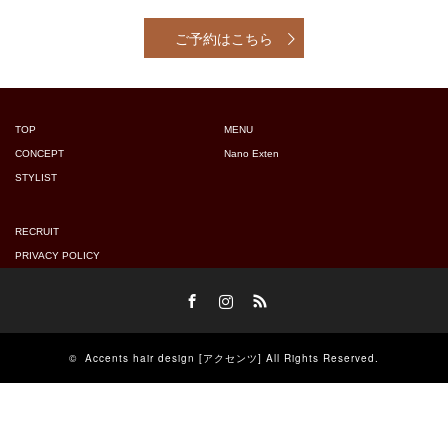
ご予約はこちら
TOP
MENU
CONCEPT
Nano Exten
STYLIST
RECRUIT
PRIVACY POLICY
Facebook
Instagram
RSS
©
Accents hair design [アクセンツ]
All Rights Reserved.