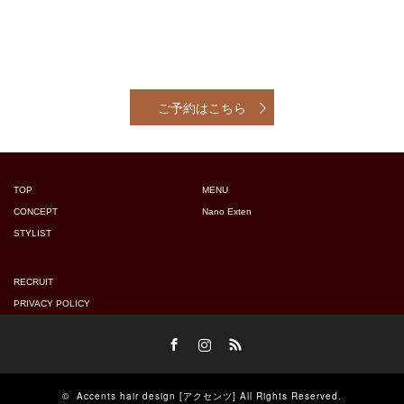
ご予約はこちら
TOP
MENU
CONCEPT
Nano Exten
STYLIST
RECRUIT
PRIVACY POLICY
Facebook
Instagram
RSS
©
Accents hair design [アクセンツ]
All Rights Reserved.