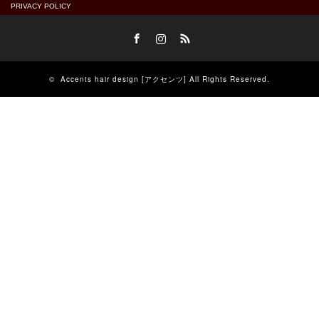
PRIVACY POLICY
Facebook
Instagram
RSS
©
Accents hair design [アクセンツ]
All Rights Reserved.